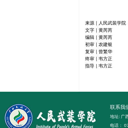
来源
人民武装学院
|
文字
黄芮芮
|
编辑
黄芮芮
|
初审
农建银
|
复审
曾繁华
|
终审
韦方正
|
指导
韦方正
|
联系我
地址: 
电话： 07